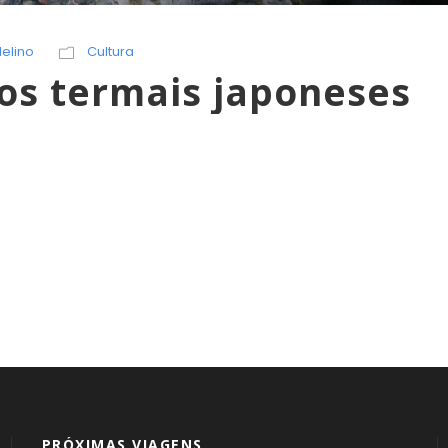
delino
Cultura
os termais japoneses
PRÓXIMAS VIAGENS